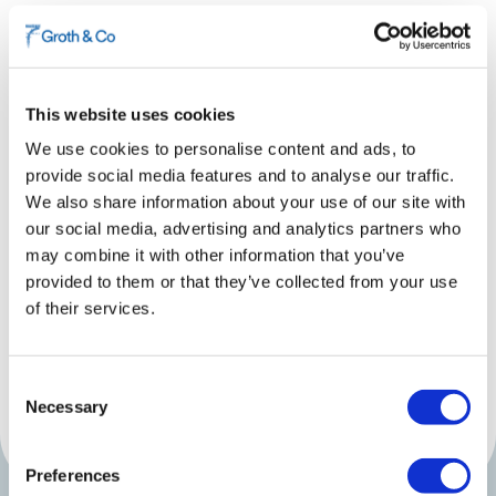
Oavsett om du leder ett globalt företag, driver
ett växande bolag, är entreprenör eller arbetar i
offentlig sektor – dina immateriella tillgångar
spelar en avgörande roll för din framgång. Vi på
This website uses cookies
Groth & Co vet att varje verksamhet är unik, och
We use cookies to personalise content and ads, to
därför är våra lösningar alltid personligt
provide social media features and to analyse our traffic.
anpassade.
We also share information about your use of our site with
our social media, advertising and analytics partners who
Vi kombinerar affärsmässighet med ett genuint
may combine it with other information that you’ve
engagemang för våra kunder. Med bred
provided to them or that they’ve collected from your use
kompetens, internationell räckvidd och ett nära
of their services.
samarbete hjälper vi dig att möta dina
utmaningar – från att skydda och utveckla
rättigheter till att skapa strategier som ger
Consent
Necessary
konkurrenskraft och trygghet.
Selection
Preferences