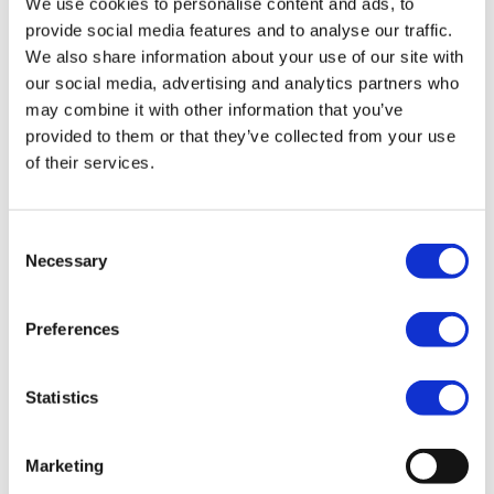
du vill ta del av våra seminarier, bygga nätverk
We use cookies to personalise content and ads, to
med andra i branschen eller utveckla din
provide social media features and to analyse our traffic.
organisation genom en helt skräddarsydd
We also share information about your use of our site with
utbildning.
our social media, advertising and analytics partners who
Genom våra kontinuerliga blogginlägg delar vi
may combine it with other information that you’ve
provided to them or that they’ve collected from your use
insikter, reflektioner och nya perspektiv som
of their services.
berör din vardag.
Seminarier & nätverksträffar
– Vi
Consent
arrangerar regelbundet inspirerande
Necessary
Selection
event där aktuella frågor, trender och
insikter står på agendan. Här får du
Preferences
möjlighet att både lära och knyta värdefulla
kontakter.
Statistics
Skräddarsydda utbildningar
– Varje
verksamhet är unik. Därför utformar vi
Marketing
utbildningar helt efter dina behov och mål