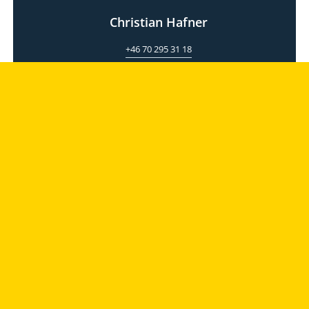
Christian Hafner
+46 70 295 31 18
christian.hafner@groth.eu
GROTH & CO
Groth & Co erbjuder affärsmässig rådgivning kring immaterialrätt. Vi
har experter inom patent, varumärken, design, domännamn,
upphovsrätt, tvist & process, bevakning, namnskapande med mera.
Tillsammans med våra kunder arbetar vi strategiskt för att skapa
konkurrensfördelar genom immaterialrätt.
Ta del av vårt digitala museum
Följ Groth & Co på LinkedIn