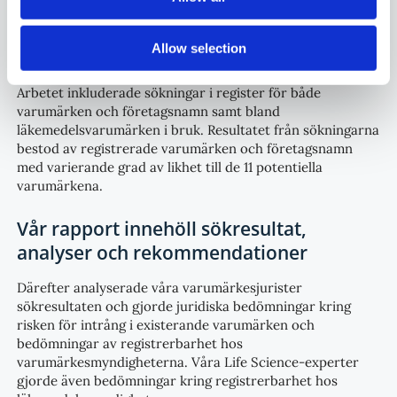
nordiska marknader
Vi genomförde förundersökningar kring registrerbarhet i
Allow selection
Sverige, Norge, Danmark och Finland för 11 potentiella
varumärken i ett antal fördefinierade varumärkesklasser.
Arbetet inkluderade sökningar i register för både
varumärken och företagsnamn samt bland
läkemedelsvarumärken i bruk. Resultatet från sökningarna
bestod av registrerade varumärken och företagsnamn
med varierande grad av likhet till de 11 potentiella
varumärkena.
Vår rapport innehöll sökresultat,
analyser och rekommendationer
Därefter analyserade våra varumärkesjurister
sökresultaten och gjorde juridiska bedömningar kring
risken för intrång i existerande varumärken och
bedömningar av registrerbarhet hos
varumärkesmyndigheterna. Våra Life Science-experter
gjorde även bedömningar kring registrerbarhet hos