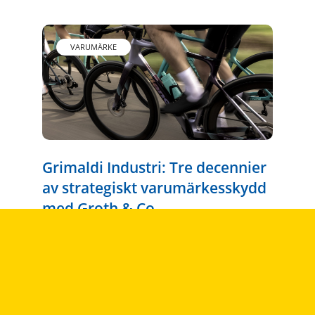
VARUMÄRKE
Grimaldi Industri: Tre decennier
av strategiskt varumärkesskydd
med Groth & Co
Läs mer
PATENT