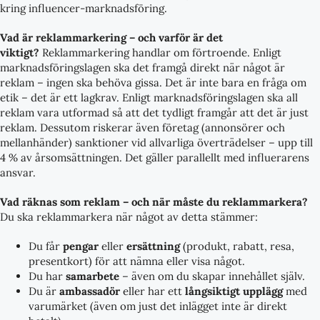
kring influencer-marknadsföring.
Vad är reklammarkering – och varför är det
viktigt?
Reklammarkering handlar om förtroende. Enligt
marknadsföringslagen ska det framgå direkt när något är
reklam – ingen ska behöva gissa. Det är inte bara en fråga om
etik – det är ett lagkrav. Enligt marknadsföringslagen ska all
reklam vara utformad så att det tydligt framgår att det är just
reklam. Dessutom riskerar även företag (annonsörer och
mellanhänder) sanktioner vid allvarliga överträdelser – upp till
4 % av årsomsättningen. Det gäller parallellt med influerarens
ansvar.
Vad räknas som reklam – och när måste du reklammarkera?
Du ska reklammarkera när något av detta stämmer:
Du får
pengar
eller
ersättning
(produkt, rabatt, resa,
presentkort) för att nämna eller visa något.
Du har
samarbete
– även om du skapar innehållet själv.
Du är
ambassadör
eller har ett
långsiktigt upplägg
med
varumärket (även om just det inlägget inte är direkt