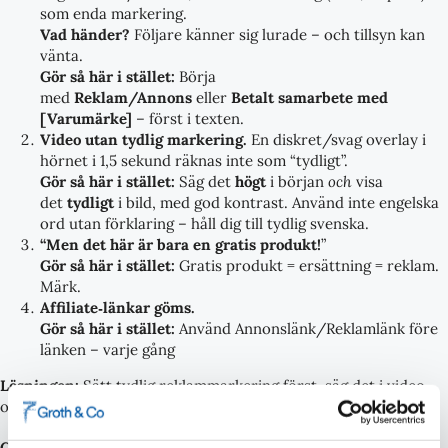
som enda markering.
Vad händer?
Följare känner sig lurade – och tillsyn kan
vänta.
Gör så här i stället:
Börja
med
Reklam/Annons
eller
Betalt samarbete med
[Varumärke]
– först i texten.
Video utan tydlig markering.
En diskret/svag overlay i
hörnet i 1,5 sekund räknas inte som “tydligt”.
Gör så här i stället:
Säg det
högt
i början
och
visa
det
tydligt
i bild, med god kontrast. Använd inte engelska
ord utan förklaring – håll dig till tydlig svenska.
“Men det här är bara en gratis produkt!
”
Gör så här i stället:
Gratis produkt = ersättning = reklam.
Märk.
Affiliate‑länkar göms.
Gör så här i stället:
Använd Annonslänk/Reklamlänk före
länken – varje gång
Lösningen:
Sätt tydlig reklammarkering först, säg det i video,
och använd ord som alla förstår.
Checklistan innan du postar: