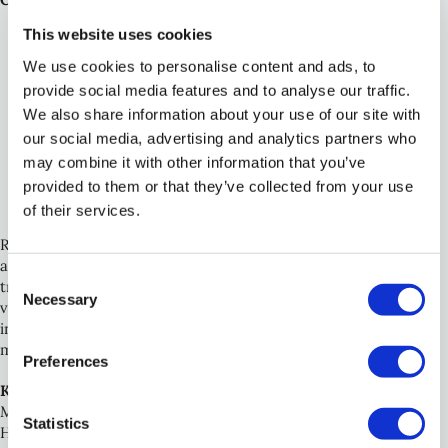
This website uses cookies
Har jag fått
ersättning
(pengar, produkt, resa, rabatt,
presentkort)?
We use cookies to personalise content and ads, to
Står
Reklam/Annons/Betalt
samarbete först i
provide social media features and to analyse our traffic.
texten/titeln?
We also share information about your use of our site with
Syns markeringen
utan klick
(inte bakom “visa mer”)?
our social media, advertising and analytics partners who
I video/Stories:
sa
jag det och
visade
jag det tydligt?
may combine it with other information that you’ve
Har jag märkt
affiliate‑länkar
före varje länk?
provided to them or that they’ve collected from your use
Skulle någon som scrollar snabbt ändå
förstå direkt
att
det är reklam?
of their services.
Reklammarkering är inte en detalj – det är en förutsättning för
att kunna växa som influencer 2025. Rätt gjort är det en
Consent
trygghet, en kvalitetsstämpel och en konkurrensfördel. Vill du
Necessary
Selection
veta mer? Kontakta oss – vi kan regelverket och hjälper både
influencers och företag att navigera rätt i
marknadsföringsdjungeln.
Preferences
Karin Crafoord
Managing Partner
Statistics
Head of Legal and Trademark Dept.