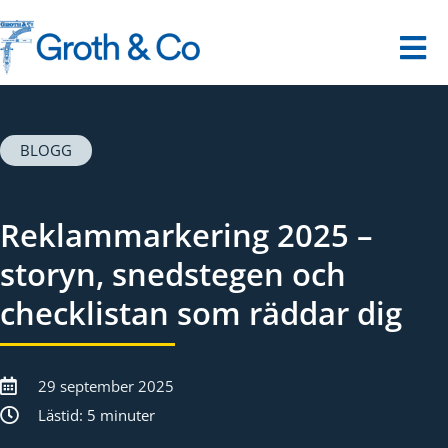
Fortsätt
till
innehållet
Tog
Nav
Startsida
BLOGG
Våra tjänster
Reklammarkering 2025 –
Dina utmaningar
storyn, snedstegen och
checklistan som räddar dig
Om oss
Kontakt
29 september 2025
Lästid: 5 minuter
Digitalt museum