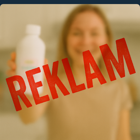
Kund login
Språk