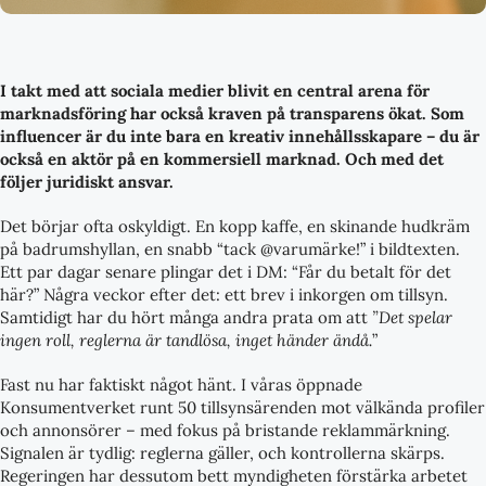
I takt med att sociala medier blivit en central arena för
marknadsföring har också kraven på transparens ökat. Som
influencer är du inte bara en kreativ innehållsskapare – du är
också en aktör på en kommersiell marknad. Och med det
följer juridiskt ansvar.
Det börjar ofta oskyldigt. En kopp kaffe, en skinande hudkräm
på badrumshyllan, en snabb “tack @varumärke!” i bildtexten.
Ett par dagar senare plingar det i DM: “Får du betalt för det
här?” Några veckor efter det: ett brev i inkorgen om tillsyn.
Samtidigt har du hört många andra prata om att
”Det spelar
ingen roll, reglerna är tandlösa, inget händer ändå.
”
Fast nu har faktiskt något hänt. I våras öppnade
Konsumentverket runt 50 tillsynsärenden mot välkända profiler
och annonsörer – med fokus på bristande reklammärkning.
Signalen är tydlig: reglerna gäller, och kontrollerna skärps.
Regeringen har dessutom bett myndigheten förstärka arbetet