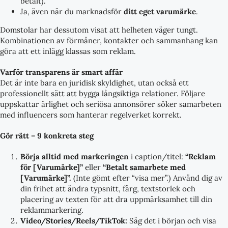
betalt).
Ja, även när du marknadsför
ditt eget varumärke
.
Domstolar har dessutom visat att helheten väger tungt.
Kombinationen av förmåner, kontakter och sammanhang kan
göra att ett inlägg klassas som reklam.
Varför transparens är smart affär
Det är inte bara en juridisk skyldighet, utan också ett
professionellt sätt att bygga långsiktiga relationer. Följare
uppskattar ärlighet och seriösa annonsörer söker samarbeten
med influencers som hanterar regelverket korrekt.
Gör rätt – 9 konkreta steg
Börja alltid med markeringen
i caption/titel:
“Reklam
för [Varumärke]”
eller
“Betalt samarbete med
[Varumärke]”.
(Inte gömt efter “visa mer”.) Använd dig av
din frihet att ändra typsnitt, färg, textstorlek och
placering av texten för att dra uppmärksamhet till din
reklammarkering.
Video/Stories/Reels/TikTok:
Säg det i början och visa