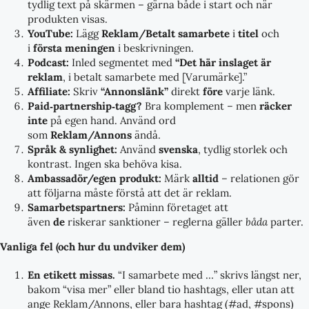
tydlig text på skärmen – gärna både i start och när
produkten visas.
YouTube:
Lägg
Reklam/Betalt samarbete
i
titel
och
i
första meningen
i beskrivningen.
Podcast:
Inled segmentet med
“Det här inslaget är
reklam
, i betalt samarbete med [Varumärke].”
Affiliate:
Skriv
“Annonslänk”
direkt
före
varje länk.
Paid‑partnership‑tagg?
Bra komplement – men
räcker
inte
på egen hand. Använd ord
som
Reklam/Annons
ändå.
Språk & synlighet:
Använd
svenska
, tydlig storlek och
kontrast. Ingen ska behöva kisa.
Ambassadör/egen produkt:
Märk
alltid
– relationen gör
att följarna måste förstå att det är reklam.
Samarbetspartners:
Påminn företaget att
även
de
riskerar sanktioner – reglerna gäller
båda
parter.
Vanliga fel (och hur du undviker dem)
En etikett missas.
“I samarbete med …” skrivs längst ner,
bakom “visa mer” eller bland tio hashtags, eller utan att
ange Reklam/Annons, eller bara hashtag (#ad, #spons)