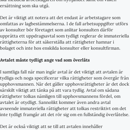
ersättning som ska utgå.
Det är viktigt att notera att det endast är arbetstagare som
omfattas av lagbestämmelserna. I de fall arbetsuppgifter utförs
av konsulter bör företaget som anlitar konsulten därför
upprätta ett uppdragsavtal som tydligt reglerar de immateriella
rättigheterna för att säkerställa att rättigheter hamnar i
bolaget och inte hos enskilda konsulter eller konsultfirman.
Avtalet måste tydligt ange vad som överlåts
I samtliga fall när man ingår avtal är det viktigt att avtalen är
tydliga och noga specificerar vilka rättigheter som övergår från
upphovsmannen. När det gäller upphovsrättigheter är det dock
särskilt viktigt att tänka på att vara tydlig. Avtal om sådana
rättigheter tolkas nämligen till upphovsmannens fördel, om
avtalet är otydligt. Sannolikt kommer även andra avtal
avseende immateriella rättigheter att tolkas restriktivt om det
inte tydligt framgår att det rör sig om en fullständig överlåtelse.
Det är också viktigt att se till att avtalen innehåller