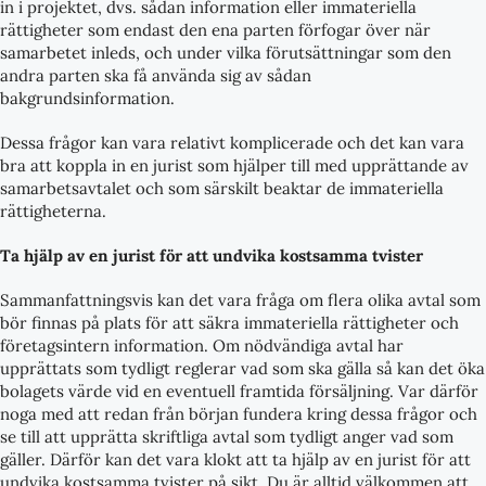
in i projektet, dvs. sådan information eller immateriella
rättigheter som endast den ena parten förfogar över när
samarbetet inleds, och under vilka förutsättningar som den
andra parten ska få använda sig av sådan
bakgrundsinformation.
Dessa frågor kan vara relativt komplicerade och det kan vara
bra att koppla in en jurist som hjälper till med upprättande av
samarbetsavtalet och som särskilt beaktar de immateriella
rättigheterna.
Ta hjälp av en jurist för att undvika kostsamma tvister
Sammanfattningsvis kan det vara fråga om flera olika avtal som
bör finnas på plats för att säkra immateriella rättigheter och
företagsintern information. Om nödvändiga avtal har
upprättats som tydligt reglerar vad som ska gälla så kan det öka
bolagets värde vid en eventuell framtida försäljning. Var därför
noga med att redan från början fundera kring dessa frågor och
se till att upprätta skriftliga avtal som tydligt anger vad som
gäller. Därför kan det vara klokt att ta hjälp av en jurist för att
undvika kostsamma tvister på sikt. Du är alltid välkommen att