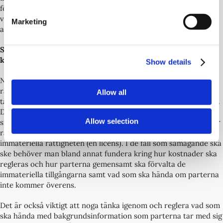
förhållandena i det enskilda fallen men sekretessavtal är enligt
vår erfarenhet mer eller mindre standardiserade och de flesta
Marketing
avtalen brukar vara ganska likartade.
Samarbeten som omfattar immateriella rättigheter är
komplexa
Show details
När flera företag samarbetar uppstår ofta immateriella
rättigheter. Det är rekommenderat att man redan från början
Allow all
tänker igenom hur dessa immateriella rättigheter ska hanteras.
Det är möjligt att gemensamt äga rättigheterna. I vissa
Allow selection
situationer kan det dock vara bättre att en av parterna innehar
rättigheten och att den andra parten ges en rätt att nyttja den
immateriella rättigheten (en licens). I de fall som samägande ska
ske behöver man bland annat fundera kring hur kostnader ska
regleras och hur parterna gemensamt ska förvalta de
immateriella tillgångarna samt vad som ska hända om parterna
inte kommer överens.
Det är också viktigt att noga tänka igenom och reglera vad som
ska hända med bakgrundsinformation som parterna tar med sig