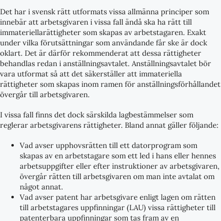
Det har i svensk rätt utformats vissa allmänna principer som
innebär att arbetsgivaren i vissa fall ändå ska ha rätt till
immateriellarättigheter som skapas av arbetstagaren. Exakt
under vilka förutsättningar som användande får ske är dock
oklart. Det är därför rekommenderat att dessa rättigheter
behandlas redan i anställningsavtalet. Anställningsavtalet bör
vara utformat så att det säkerställer att immateriella
rättigheter som skapas inom ramen för anställningsförhållandet
övergår till arbetsgivaren.
I vissa fall finns det dock särskilda lagbestämmelser som
reglerar arbetsgivarens rättigheter. Bland annat gäller följande:
Vad avser upphovsrätten till ett datorprogram som
skapas av en arbetstagare som ett led i hans eller hennes
arbetsuppgifter eller efter instruktioner av arbetsgivaren,
övergår rätten till arbetsgivaren om man inte avtalat om
något annat.
Vad avser patent har arbetsgivare enligt lagen om rätten
till arbetstagares uppfinningar (LAU) vissa rättigheter till
patenterbara uppfinningar som tas fram av en