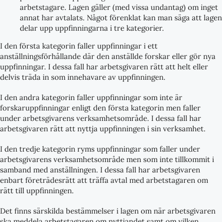
arbetstagare. Lagen gäller (med vissa undantag) om inget
annat har avtalats. Något förenklat kan man säga att lagen
delar upp uppfinningarna i tre kategorier.
I den första kategorin faller uppfinningar i ett
anställningsförhållande där den anställde forskar eller gör nya
uppfinningar. I dessa fall har arbetsgivaren rätt att helt eller
delvis träda in som innehavare av uppfinningen.
I den andra kategorin faller uppfinningar som inte är
forskaruppfinningar enligt den första kategorin men faller
under arbetsgivarens verksamhetsområde. I dessa fall har
arbetsgivaren rätt att nyttja uppfinningen i sin verksamhet.
I den tredje kategorin ryms uppfinningar som faller under
arbetsgivarens verksamhetsområde men som inte tillkommit i
samband med anställningen. I dessa fall har arbetsgivaren
enbart företrädesrätt att träffa avtal med arbetstagaren om
rätt till uppfinningen.
Det finns särskilda bestämmelser i lagen om när arbetsgivaren
ska meddela arbetstagaren om nyttjandet samt om vilken