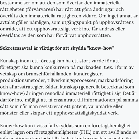
bestämmelser om att den som övertar den immateriella
rättigheten (förvärvaren) har rätt att göra ändringar och
överlåta den immateriella rättigheten vidare. Om inget annat är
avtalat gäller nämligen, som utgångspunkt på upphovsrättens
område, att ett upphovsrättsligt verk inte får ändras eller
överlåtas av den som har förvärvat upphovsrätten.
Sekretessavtal är viktigt för att skydda ”know-how”
Kunskap inom ett företag kan ha ett stort värde för att
företaget ska kunna konkurrera på marknaden, t.ex. i form av
vetskap om branschförhållanden, kundregister,
produktionsmetoder, tillverkningsprocesser, marknadsföring
och affärsstrategier. Sådan kunskap (generellt betecknad som
know-how) är ingen renodlad immateriell rättighet i sig. Det är
därför inte möjligt att få ensamrätt till informationen på samma
sätt som när man registrerar ett patent, varumärke eller
mönster eller skapar ett upphovsrättsligtskyddat verk.
Know-how kan i vissa fall skyddas som en företagshemlighet
enligt lagen om företagshemligheter (FHL) om ett avslöjande av
informationen kan leda till skada i konkurrenshänseende. En