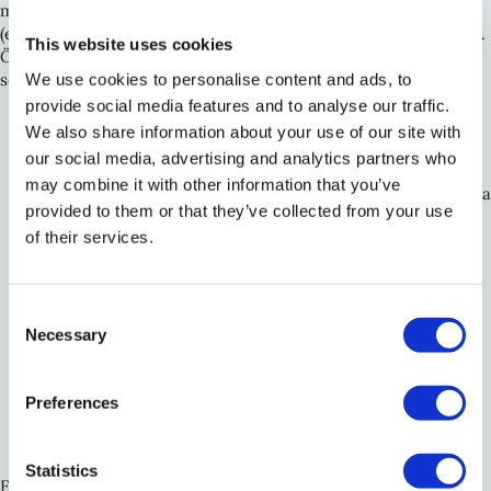
man överväga att ta in en bestämmelse som anger att ett vite
(ett standardiserat belopp) ska utgå vid överträdelse av avtalet.
This website uses cookies
Övriga punkter som regelmässigt brukar tas med i ett
We use cookies to personalise content and ads, to
sekretessavtal är:
provide social media features and to analyse our traffic.
Undantag från sekretessåtagandet, t.ex. om utlämnande
We also share information about your use of our site with
måste ske enligt tvingande lag eller ett slutligt avgörande
our social media, advertising and analytics partners who
av en domstol.
may combine it with other information that you’ve
Begränsning av vilken personkrets inom företaget som ska
provided to them or that they’ve collected from your use
ha rätt att ta del av informationen.
of their services.
På vilket sätt informationen rent tekniskt och
säkerhetsmässigt ska skyddas.
Påföljder vid brott mot avtalet.
Hur länge avtalet ska gälla och hur länge informationen
Consent
ska skyddas efter avtalets upphörande.
Necessary
Selection
Vilken lag som ska gälla för avtalet (om parterna kommer
från olika jurisdiktioner) samt hur tvister ska avgöras.
Hur sekretesskyddad information ska hanteras när
Preferences
avtalet upphör att gälla, t.ex. vad avser återlämnande av
information.
Statistics
Exakt hur avtalet ska utformas måste bedömas utifrån