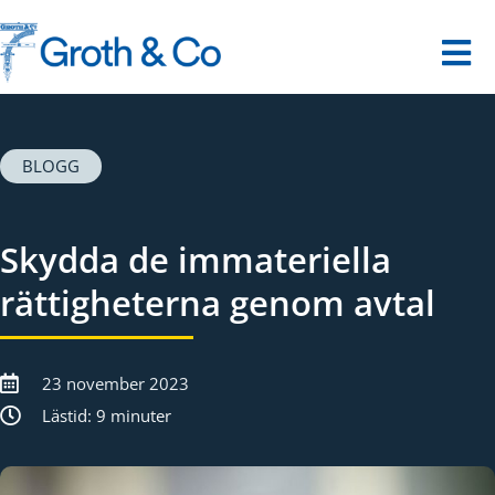
Fortsätt
till
innehållet
Tog
Nav
Startsida
BLOGG
Våra tjänster
Skydda de immateriella
Dina utmaningar
rättigheterna genom avtal
Om oss
23 november 2023
Kontakt
Lästid: 9 minuter
Digitalt museum