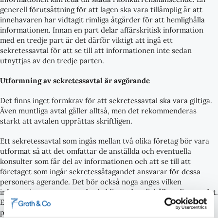
generell förutsättning för att lagen ska vara tillämplig är att
innehavaren har vidtagit rimliga åtgärder för att hemlighålla
informationen. Innan en part delar affärskritisk information
med en tredje part är det därför viktigt att ingå ett
sekretessavtal för att se till att informationen inte sedan
utnyttjas av den tredje parten.
Utformning av sekretessavtal är avgörande
Det finns inget formkrav för att sekretessavtal ska vara giltiga.
Även muntliga avtal gäller alltså, men det rekommenderas
starkt att avtalen upprättas skriftligen.
Ett sekretessavtal som ingås mellan två olika företag bör vara
utformat så att det omfattar de anställda och eventuella
konsulter som får del av informationen och att se till att
företaget som ingår sekretessåtagandet ansvarar för dessa
personers agerande. Det bör också noga anges vilken
information som en part är skyldig att hemlighålla enligt avtalet.
Eftersom det kan vara svårt att fastställa hur stor skadan blir i
pengar i de fall som någon bryter mot ett sekretessavtal kan