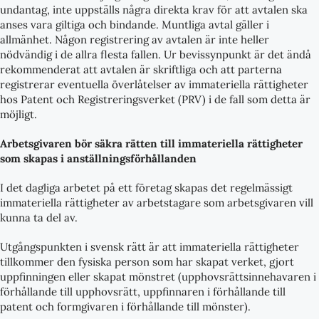
undantag, inte uppställs några direkta krav för att avtalen ska
anses vara giltiga och bindande. Muntliga avtal gäller i
allmänhet. Någon registrering av avtalen är inte heller
nödvändig i de allra flesta fallen. Ur bevissynpunkt är det ändå
rekommenderat att avtalen är skriftliga och att parterna
registrerar eventuella överlåtelser av immateriella rättigheter
hos Patent och Registreringsverket (PRV) i de fall som detta är
möjligt.
Arbetsgivaren bör säkra rätten till immateriella rättigheter
som skapas i anställningsförhållanden
I det dagliga arbetet på ett företag skapas det regelmässigt
immateriella rättigheter av arbetstagare som arbetsgivaren vill
kunna ta del av.
Utgångspunkten i svensk rätt är att immateriella rättigheter
tillkommer den fysiska person som har skapat verket, gjort
uppfinningen eller skapat mönstret (upphovsrättsinnehavaren i
förhållande till upphovsrätt, uppfinnaren i förhållande till
patent och formgivaren i förhållande till mönster).