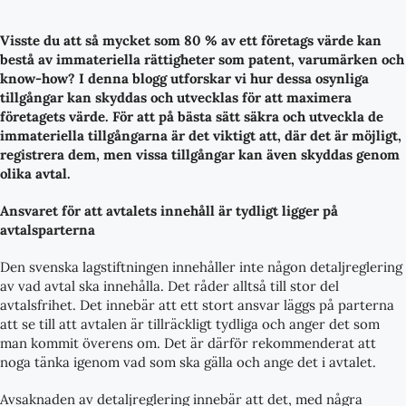
Visste du att så mycket som 80 % av ett företags värde kan
bestå av immateriella rättigheter som patent, varumärken och
know-how? I denna blogg utforskar vi hur dessa osynliga
tillgångar kan skyddas och utvecklas för att maximera
företagets värde. För att på bästa sätt säkra och utveckla de
immateriella tillgångarna är det viktigt att, där det är möjligt,
registrera dem, men vissa tillgångar kan även skyddas genom
olika avtal.
Ansvaret för att avtalets innehåll är tydligt ligger på
avtalsparterna
Den svenska lagstiftningen innehåller inte någon detaljreglering
av vad avtal ska innehålla. Det råder alltså till stor del
avtalsfrihet. Det innebär att ett stort ansvar läggs på parterna
att se till att avtalen är tillräckligt tydliga och anger det som
man kommit överens om. Det är därför rekommenderat att
noga tänka igenom vad som ska gälla och ange det i avtalet.
Avsaknaden av detaljreglering innebär att det, med några