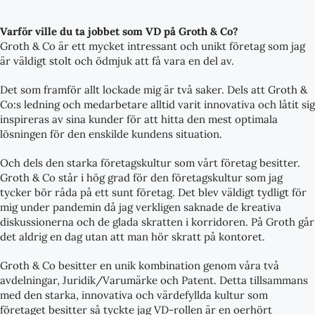
Varför ville du ta jobbet som VD på Groth & Co?
Groth & Co är ett mycket intressant och unikt företag som jag
är väldigt stolt och ödmjuk att få vara en del av.
Det som framför allt lockade mig är två saker. Dels att Groth &
Co:s ledning och medarbetare alltid varit innovativa och låtit sig
inspireras av sina kunder för att hitta den mest optimala
lösningen för den enskilde kundens situation.
Och dels den starka företagskultur som vårt företag besitter.
Groth & Co står i hög grad för den företagskultur som jag
tycker bör råda på ett sunt företag. Det blev väldigt tydligt för
mig under pandemin då jag verkligen saknade de kreativa
diskussionerna och de glada skratten i korridoren. På Groth går
det aldrig en dag utan att man hör skratt på kontoret.
Groth & Co besitter en unik kombination genom våra två
avdelningar, Juridik/Varumärke och Patent. Detta tillsammans
med den starka, innovativa och värdefyllda kultur som
företaget besitter så tyckte jag VD-rollen är en oerhört