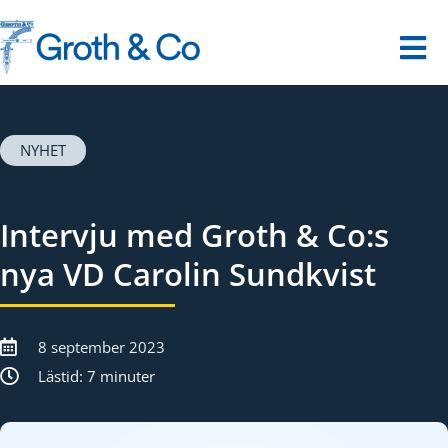
Fortsätt
till
innehållet
Tog
Nav
Startsida
NYHET
Våra tjänster
Intervju med Groth & Co:s
Dina utmaningar
nya VD Carolin Sundkvist
Om oss
8 september 2023
Kontakt
Lästid: 7 minuter
Digitalt museum