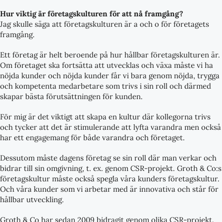
Hur viktig är företagskulturen för att nå framgång?
Jag skulle säga att företagskulturen är a och o för företagets
framgång.
Ett företag är helt beroende på hur hållbar företagskulturen är.
Om företaget ska fortsätta att utvecklas och växa måste vi ha
nöjda kunder och nöjda kunder får vi bara genom nöjda, trygga
och kompetenta medarbetare som trivs i sin roll och därmed
skapar bästa förutsättningen för kunden.
För mig är det viktigt att skapa en kultur där kollegorna trivs
och tycker att det är stimulerande att lyfta varandra men också
har ett engagemang för både varandra och företaget.
Dessutom måste dagens företag se sin roll där man verkar och
bidrar till sin omgivning, t. ex. genom CSR-projekt. Groth & Co:s
företagskultur måste också spegla våra kunders företagskultur.
Och våra kunder som vi arbetar med är innovativa och står för
hållbar utveckling.
Groth & Co har sedan 2009 bidragit genom olika CSR-projekt.