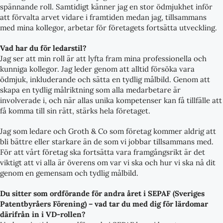
spännande roll. Samtidigt känner jag en stor ödmjukhet inför
att förvalta arvet vidare i framtiden medan jag, tillsammans
med mina kollegor, arbetar för företagets fortsätta utveckling.
Vad har du för ledarstil?
Jag ser att min roll är att lyfta fram mina professionella och
kunniga kollegor. Jag leder genom att alltid försöka vara
ödmjuk, inkluderande och sätta en tydlig målbild. Genom att
skapa en tydlig målriktning som alla medarbetare är
involverade i, och när allas unika kompetenser kan få tillfälle att
få komma till sin rätt, stärks hela företaget.
Jag som ledare och Groth & Co som företag kommer aldrig att
bli bättre eller starkare än de som vi jobbar tillsammans med.
För att vårt företag ska fortsätta vara framgångsrikt är det
viktigt att vi alla är överens om var vi ska och hur vi ska nå dit
genom en gemensam och tydlig målbild.
Du sitter som ordförande för andra året i SEPAF (Sveriges
Patentbyråers Förening) – vad tar du med dig för lärdomar
därifrån in i VD-rollen?