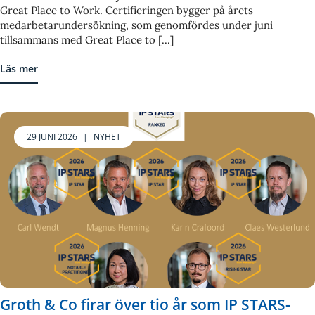
Great Place to Work. Certifieringen bygger på årets
medarbetarundersökning, som genomfördes under juni
tillsammans med Great Place to [...]
Läs mer
29 JUNI 2026
|
NYHET
Groth & Co firar över tio år som IP STARS-