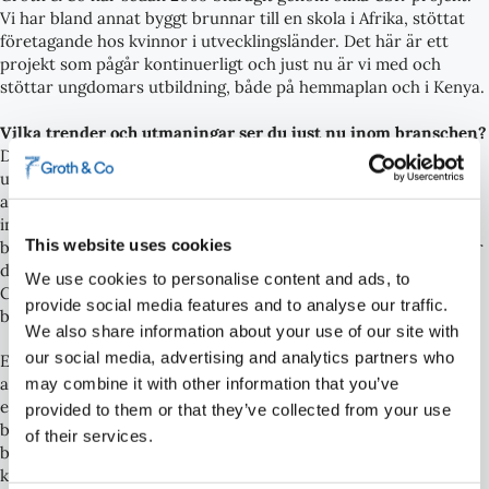
Vi har bland annat byggt brunnar till en skola i Afrika, stöttat
företagande hos kvinnor i utvecklingsländer. Det här är ett
projekt som pågår kontinuerligt och just nu är vi med och
stöttar ungdomars utbildning, både på hemmaplan och i Kenya.
Vilka trender och utmaningar ser du just nu inom branschen?
Den generella utmaningen, då det inom högskolor och
universitet sällan förekommer immaterialrätt i utbildningen, är
att skapa förståelse hos små- och medelstora företag om vad
immaterialrätt är. Företagsledare i små företag har ofta
This website uses cookies
begränsade IP-kunskaper och saknar ofta förståelse för sin hur
den bidrar till företagens framgång för verksamheten. Groth &
We use cookies to personalise content and ads, to
Co hoppas kunna sprida kunskapen om immaterialrätt genom
provide social media features and to analyse our traffic.
bland annat våra seminarier.
We also share information about your use of our site with
our social media, advertising and analytics partners who
En annan stor utmaning branschen står inför är rekryteringen
av patentkonsulter. Idag är patentkonsulter mycket
may combine it with other information that you’ve
eftertraktade på marknaden samtidigt som det råder en stor
provided to them or that they’ve collected from your use
brist på ingenjörer i Sverige. Det kommer att påverka vår
of their services.
bransch och ett tänkbart scenario är vi kommer att få se en
konsolidering av företag som arbetar med immaterialrätt eller