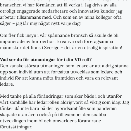
branschen vi har förmånen att få verka i. Jag drivs av alla
otroligt engagerade medarbetare och innovativa kunder jag
arbetar tillsammans med. Och som en av mina kollegor ofta
säger – jag lär mig något nytt varje dag!
Om fler fick insyn i vår spännande bransch så skulle de bli
imponerade av hur oerhört kreativa och företagsamma
människor det finns i Sverige – det är en otrolig inspiration!
Vad ser du för utmaningar för i din VD roll?
Den kanske största utmaningen som ledare är att aldrig stanna
upp som individ utan att fortsätta utvecklas som ledare och
individ för att kunna möta framtiden och vara en relevant
ledare.
Med tanke på alla förändringar som sker både i och utanför
vårt samhälle har ledarrollen aldrig varit så viktig som idag. Jag
tänker då inte bara på det hybridsamhälle som pandemin
skapade utan även också på till exempel den snabba
utvecklingen inom AI och omvärldens förändrade
förutsättningar.