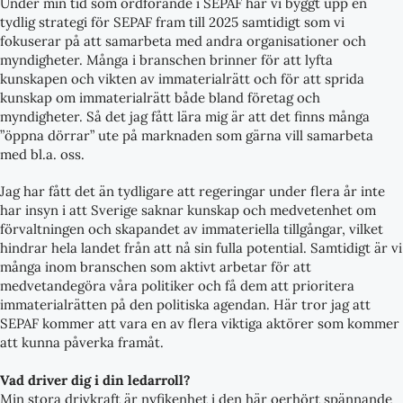
Under min tid som ordförande i SEPAF har vi byggt upp en
tydlig strategi för SEPAF fram till 2025 samtidigt som vi
fokuserar på att samarbeta med andra organisationer och
myndigheter. Många i branschen brinner för att lyfta
kunskapen och vikten av immaterialrätt och för att sprida
kunskap om immaterialrätt både bland företag och
myndigheter. Så det jag fått lära mig är att det finns många
”öppna dörrar” ute på marknaden som gärna vill samarbeta
med bl.a. oss.
Jag har fått det än tydligare att regeringar under flera år inte
har insyn i att Sverige saknar kunskap och medvetenhet om
förvaltningen och skapandet av immateriella tillgångar, vilket
hindrar hela landet från att nå sin fulla potential. Samtidigt är vi
många inom branschen som aktivt arbetar för att
medvetandegöra våra politiker och få dem att prioritera
immaterialrätten på den politiska agendan. Här tror jag att
SEPAF kommer att vara en av flera viktiga aktörer som kommer
att kunna påverka framåt.
Vad driver dig i din ledarroll?
Min stora drivkraft är nyfikenhet i den här oerhört spännande