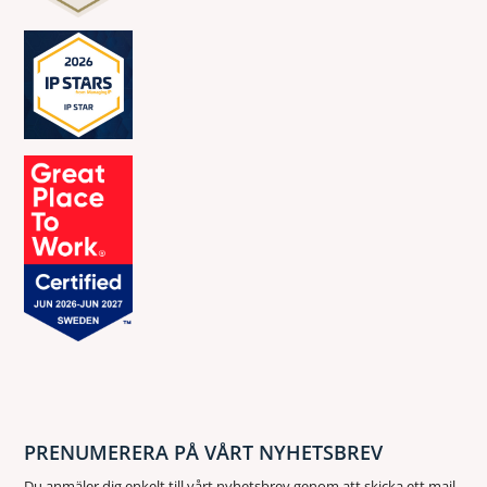
PRENUMERERA PÅ VÅRT NYHETSBREV
Du anmäler dig enkelt till vårt nyhetsbrev genom att skicka ett mail