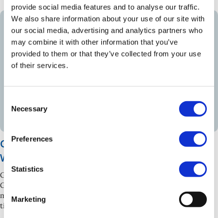
provide social media features and to analyse our traffic.
We also share information about your use of our site with
1 JULI 2026
|
NYHET
our social media, advertising and analytics partners who
may combine it with other information that you’ve
provided to them or that they’ve collected from your use
of their services.
Consent
Necessary
Selection
Preferences
Groth & Co certifierade som Great Place to
Work för tredje året i rad
Statistics
Groth & Co har för tredje året i rad blivit certifierade som
Great Place to Work. Certifieringen bygger på årets
medarbetarundersökning, som genomfördes under juni
Marketing
tillsammans med Great Place to [...]