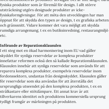
fysiska produkter som är föremål för design. I allt större
utsträckning utgörs designade produkter av icke-
fysiskaformgivningar. För att möta den utvecklingen har man
öppnat för att skydda den typen av design, t ex grafiska arbeten
och gränssnitt. Vidare kommer det vara möjligt att skydda
rumsliga arrangemang, t ex en butiksinredning, restaurangmiljö
etc.
Införande av Reparationsklausulen
I ett steg mot en ökad harmonisering inom EU vad gäller
skyddet för synliga reservdelar av komplexa produkter
innefattar reformen också den så kallade Reparationsklausulen.
Klausulen innebär att synliga reservdelar som används för att
reparera komplexa produkter, exempelvis reservdelar inom
fordonssektorn, undantas från designskyddet. Klausulen gäller
för reservdelar som ska användas för att återställa det
ursprungliga utseendet på den komplexa produkten, t ex en
strålkastare eller stötdämpare. Ett annat krav är att
tillverkarens identitet och produktens kommersiella ursprung
tydligt framgår av märkningen på produkten.