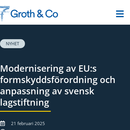
Fortsätt
till
innehållet
Tog
Nav
Startsida
NYHET
Våra tjänster
Modernisering av EU:s
Dina utmaningar
formskyddsförordning och
anpassning av svensk
Om oss
lagstiftning
Kontakt
21 februari 2025
Digitalt museum