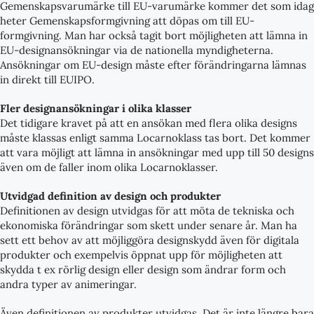
Gemenskapsvarumärke till EU-varumärke kommer det som idag
heter Gemenskapsformgivning att döpas om till EU-
formgivning. Man har också tagit bort möjligheten att lämna in
EU-designansökningar via de nationella myndigheterna.
Ansökningar om EU-design måste efter förändringarna lämnas
in direkt till EUIPO.
Fler designansökningar i olika klasser
Det tidigare kravet på att en ansökan med flera olika designs
måste klassas enligt samma Locarnoklass tas bort. Det kommer
att vara möjligt att lämna in ansökningar med upp till 50 designs
även om de faller inom olika Locarnoklasser.
Utvidgad definition av design och produkter
Definitionen av design utvidgas för att möta de tekniska och
ekonomiska förändringar som skett under senare år. Man ha
sett ett behov av att möjliggöra designskydd även för digitala
produkter och exempelvis öppnat upp för möjligheten att
skydda t ex rörlig design eller design som ändrar form och
andra typer av animeringar.
Även definitionen av produkter utvidgas. Det är inte längre bara