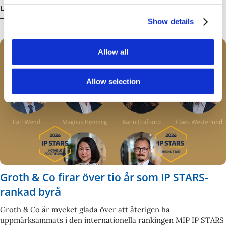
Läs mer
Show details
Allow all
29 JUNI 2026
|
NYHET
Allow selection
Groth & Co firar över tio år som IP STARS-
rankad byrå
Groth & Co är mycket glada över att återigen ha
uppmärksammats i den internationella rankingen MIP IP STARS