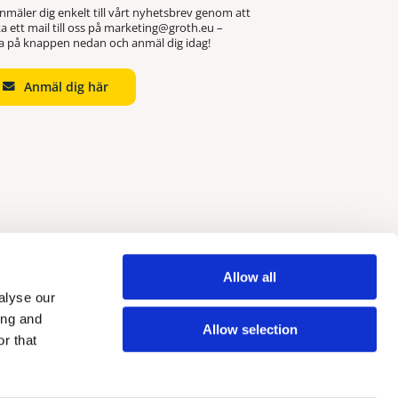
nmäler dig enkelt till vårt nyhetsbrev genom att
ka ett mail till oss på marketing@groth.eu –
ka på knappen nedan och anmäl dig idag!
Anmäl dig här
Allow all
alyse our
ing and
Allow selection
r that