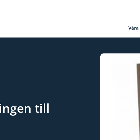
Våra 
gen till