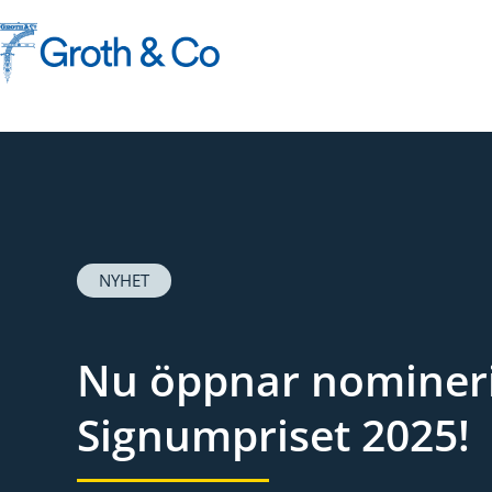
Fortsätt
till
innehållet
NYHET
Nu öppnar nominerin
Signumpriset 2025!