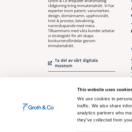
Groth & Co erbjuder affärsmässig
rådgivning kring immaterialrätt. Vi har
experter inom patent, varumärken,
design, domännamn, upphovsrätt,
tvist & process, bevakning,
namnskapande med mera.
Tillsammans med våra kunder arbetar
vi strategiskt för att skapa
konkurrensfördelar genom
immaterialrätt.
Ta del av vårt digitala
museum
Följ Groth & Co på LinkedIn
This website uses cookie
Villkor och riktlinjer
We use cookies to personal
traffic. We also share info
Cookie- och integritetspolicy
analytics partners who may
they’ve collected from your
Tillgänglighetsredogörelse