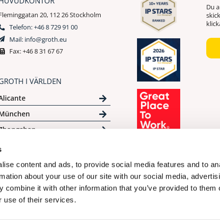
HUVUDKONTOR
Du a
Fleminggatan 20, 112 26 Stockholm
skic
klic
Telefon: +46 8 729 91 00
Mail: info@groth.eu
Fax: +46 8 31 67 67
GROTH I VÄRLDEN
Alicante
München
Zhongshan
s
ise content and ads, to provide social media features and to an
rmation about your use of our site with our social media, advertis
 combine it with other information that you’ve provided to them o
 use of their services.