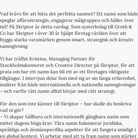
Vad krävs för att hitta det perfekta namnet? Ett namn som både
speglar affärsstrategin, engagerar målgruppen och håller över
tid? På Skriptor är detta vardag. Som systerbolag till Groth &
Co har Skriptor i över 30 år hjälpt företag världen över att
bygga starka varumärken genom smart, strategisk och kreativ
namngivning.
Vi har träffat Kristina, Managing Partner för
Stockholmskontoret och Creative Director på Skriptor, för att
prata om hur ett namn kan bli ett av ett företages viktigaste
tillgångar. I intervjun delar hon med sig av sin långa erfarenhet,
insikter från både internationella och nationella namngivningar
– och varför rätt namn alltid börjar med rätt strategi.
För den som inte känner till Skriptor – hur skulle du beskriva
vad ni gör?
– Vi skapar hållbara och internationellt gångbara namn som
möter dagens höga krav. Våra namn balanserar juridiska,
språkliga och domänspecifika aspekter för att fungera smidigt i
en global kontext. Vi arbetar med att ta fram namn som stärker