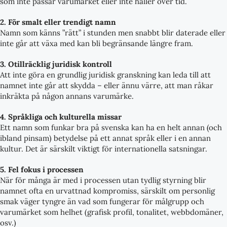
som inte passar varumärket eller inte håller över tid.
2. För smalt eller trendigt namn
Namn som känns ”rätt” i stunden men snabbt blir daterade eller
inte går att växa med kan bli begränsande längre fram.
3. Otillräcklig juridisk kontroll
Att inte göra en grundlig juridisk granskning kan leda till att
namnet inte går att skydda – eller ännu värre, att man råkar
inkräkta på någon annans varumärke.
4. Språkliga och kulturella missar
Ett namn som funkar bra på svenska kan ha en helt annan (och
ibland pinsam) betydelse på ett annat språk eller i en annan
kultur. Det är särskilt viktigt för internationella satsningar.
5. Fel fokus i processen
När för många är med i processen utan tydlig styrning blir
namnet ofta en urvattnad kompromiss, särskilt om personlig
smak väger tyngre än vad som fungerar för målgrupp och
varumärket som helhet (grafisk profil, tonalitet, webbdomäner,
osv.)