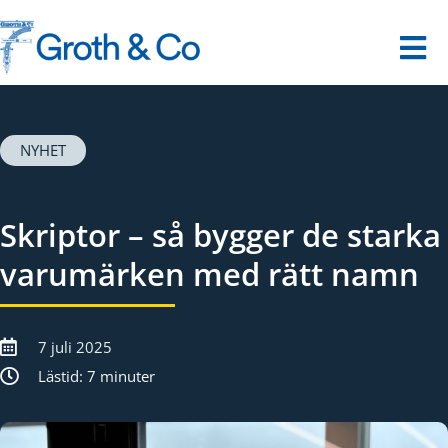
Fortsätt
till
innehållet
Tog
Nav
Startsida
NYHET
Våra tjänster
Skriptor – så bygger de starka
Dina utmaningar
varumärken med rätt namn
Om oss
7 juli 2025
Kontakt
Lästid: 7 minuter
Digitalt museum