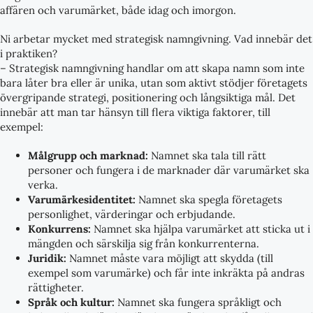
affären och varumärket, både idag och imorgon.
Ni arbetar mycket med strategisk namngivning. Vad innebär det
i praktiken?
– Strategisk namngivning handlar om att skapa namn som inte
bara låter bra eller är unika, utan som aktivt stödjer företagets
övergripande strategi, positionering och långsiktiga mål. Det
innebär att man tar hänsyn till flera viktiga faktorer, till
exempel:
Målgrupp och marknad:
Namnet ska tala till rätt
personer och fungera i de marknader där varumärket ska
verka.
Varumärkesidentitet:
Namnet ska spegla företagets
personlighet, värderingar och erbjudande.
Konkurrens:
Namnet ska hjälpa varumärket att sticka ut i
mängden och särskilja sig från konkurrenterna.
Juridik:
Namnet måste vara möjligt att skydda (till
exempel som varumärke) och får inte inkräkta på andras
rättigheter.
Språk och kultur:
Namnet ska fungera språkligt och