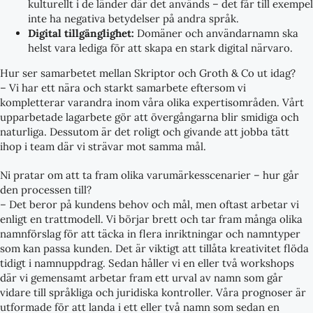
kulturellt i de länder där det används – det får till exempel
inte ha negativa betydelser på andra språk.
Digital tillgänglighet:
Domäner och användarnamn ska
helst vara lediga för att skapa en stark digital närvaro.
Hur ser samarbetet mellan Skriptor och Groth & Co ut idag?
– Vi har ett nära och starkt samarbete eftersom vi
kompletterar varandra inom våra olika expertisområden. Vårt
upparbetade lagarbete gör att övergångarna blir smidiga och
naturliga. Dessutom är det roligt och givande att jobba tätt
ihop i team där vi strävar mot samma mål.
Ni pratar om att ta fram olika varumärkesscenarier – hur går
den processen till?
– Det beror på kundens behov och mål, men oftast arbetar vi
enligt en trattmodell. Vi börjar brett och tar fram många olika
namnförslag för att täcka in flera inriktningar och namntyper
som kan passa kunden. Det är viktigt att tillåta kreativitet flöda
tidigt i namnuppdrag. Sedan håller vi en eller två workshops
där vi gemensamt arbetar fram ett urval av namn som går
vidare till språkliga och juridiska kontroller. Våra prognoser är
utformade för att landa i ett eller två namn som sedan en