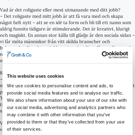
Vad är det roligaste eller mest utmanande med ditt jobb?
– Det roligaste med mitt jobb är att få vara med och skapa
något helt nytt – att se en idé ta form och bli till ett namn som
aldrig funnits tidigare är stimulerande. Det är kreativt, klurigt
och magiskt. En annan stor källa till glädje är den sociala sidan –
vi får möta människor från vitt skilda branscher och
bakgrunder. Ena dagen jobbar vi med en liten fåmansfirma och
nästa dag sitter vi med ett globalt team där språk, perspektiv
och kulturer blandas och utmanar varandra på bästa sätt.
Kan du dela med dig av ett projekt du är särskilt stolt över?
This website uses cookies
– I vår referenskammare har vi bl. a. Telia (grundades i Sverige
men har expanderat globalt), Briska (en cider – man hör hur det
We use cookies to personalise content and ads, to
pärlar och sprudlar med kopplingar till ’frisk’ eller det engelska
provide social media features and to analyse our traffic.
’brisk’ (livlig, rask, kvick) och för att nämna något från senare
We also share information about your use of our site with
tid: Camphouse (House of Media Campaigns) är både fyndigt,
our social media, advertising and analytics partners who
starkt och kaxigt.
may combine it with other information that you’ve
provided to them or that they’ve collected from your use
Vilka trender ser du just nu inom namngivning och
of their services.
varumärkesstrategi?