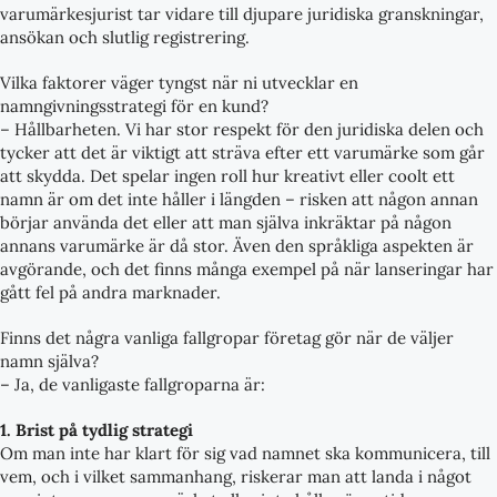
varumärkesjurist tar vidare till djupare juridiska granskningar,
ansökan och slutlig registrering.
Vilka faktorer väger tyngst när ni utvecklar en
namngivningsstrategi för en kund?
– Hållbarheten. Vi har stor respekt för den juridiska delen och
tycker att det är viktigt att sträva efter ett varumärke som går
att skydda. Det spelar ingen roll hur kreativt eller coolt ett
namn är om det inte håller i längden – risken att någon annan
börjar använda det eller att man själva inkräktar på någon
annans varumärke är då stor. Även den språkliga aspekten är
avgörande, och det finns många exempel på när lanseringar har
gått fel på andra marknader.
Finns det några vanliga fallgropar företag gör när de väljer
namn själva?
– Ja, de vanligaste fallgroparna är:
1. Brist på tydlig strategi
Om man inte har klart för sig vad namnet ska kommunicera, till
vem, och i vilket sammanhang, riskerar man att landa i något